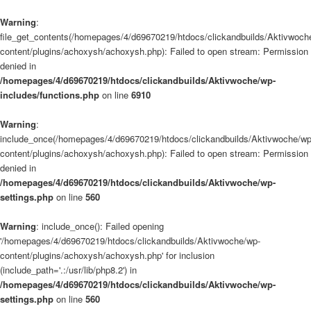
Warning
:
file_get_contents(/homepages/4/d69670219/htdocs/clickandbuilds/Aktivwoch
content/plugins/achoxysh/achoxysh.php): Failed to open stream: Permission
denied in
/homepages/4/d69670219/htdocs/clickandbuilds/Aktivwoche/wp-
includes/functions.php
on line
6910
Warning
:
include_once(/homepages/4/d69670219/htdocs/clickandbuilds/Aktivwoche/wp
content/plugins/achoxysh/achoxysh.php): Failed to open stream: Permission
denied in
/homepages/4/d69670219/htdocs/clickandbuilds/Aktivwoche/wp-
settings.php
on line
560
Warning
: include_once(): Failed opening
'/homepages/4/d69670219/htdocs/clickandbuilds/Aktivwoche/wp-
content/plugins/achoxysh/achoxysh.php' for inclusion
(include_path='.:/usr/lib/php8.2') in
/homepages/4/d69670219/htdocs/clickandbuilds/Aktivwoche/wp-
settings.php
on line
560