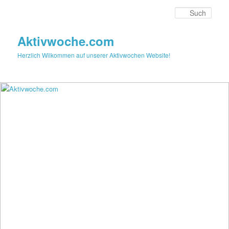
Zum
primären
Such
Inhalt
springen
Aktivwoche.com
Herzlich Wilkommen auf unserer Aktivwochen Website!